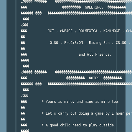
  ڰ���� ������    ������������������������������������������   ���  �� � �

  ���                 ���������  GREETiNGS  ���������

  ������ ���   �����������������������������������������
   ���

  ڱ��

  ���          JCT , eNRAGE , DOLMEXICA , KANiMOGE , GeN
  ��

  ��            GiSO , PreCiSiON , Rising Sun , CSiSO , 
  ��

  ���                         and All Friends.

  ����

   ���

  ڰ���� ������    ������������������������������������������   ���  �� � �

  ���                   ���������  NOTES  ���������

  ������ ���   �����������������������������������������
   ���

  ڱ��

  ���       * Yours is mine, and mine is mine too.

  ��

  ��        * Let's carry out doing a game by 1 hour per
  ��

  ���       * A good child need to play outside.

  ����
