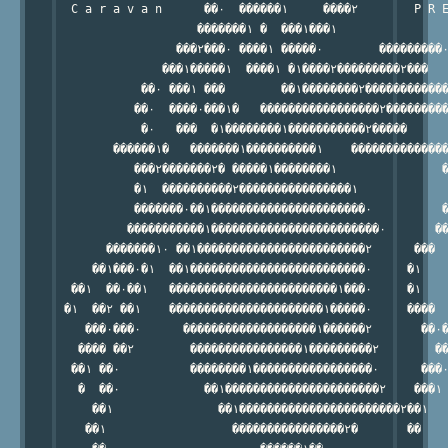
  C a r a v a n      ��۰  ������۱     ����۲        P R E
                    �������۱ �  ���۱���۱

                 ���۲���۰ ����۱ �����۰        ���������۰
               ���۱�����۱  ����۱ �۱����۲���������۲���

            ��۰ ���۱ ���        ��۱��������۲������������
           ��۰  ����۰���۱�   �����������������۲���������
            �۰   ���  �۱��������۱�����������۲�����

        ������۱�   �������۱����������۱    ��������������
           ���۲�������۲� �����۱��������۱               �
           �۱  ����������۲����������������۱

           �������۰��۱����������������������۰          �
          �����������۱������������������������۰       ��
       �������۱۰ ��۱������������������������۲      ���  
     ��۱���۰�۱  ��۱�������������������������۰     �۱    
  ��۱  ��۰��۱   ������������������������۱���۰     �۱    
 �۱  ��۲ ��۱    ����������������������۱�����۰     ����  
    ���۰���۰      �������������������۱������۲       ��۰�
   ���� ��۲        ����������������۱���������۲        ��
  ��۱ ��۰          ��������۱�����������������۰      ���۰
   �  ��۰            ��۱����������������������۲    ���۱

     ��۱               ��۱�����������������������۲��۱

    ��۱                  ����������������۲�       ��
