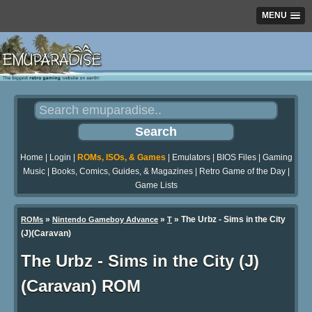
MENU
Home
|
Login
|
ROMs, ISOs, & Games
|
Emulators
|
BIOS Files
|
Gaming
Music
|
Books, Comics, Guides, & Magazines
|
Retro Game of the Day
|
Game Lists
»
»
» The Urbz - Sims in the City
ROMs
Nintendo Gameboy Advance
T
(J)(Caravan)
The Urbz - Sims in the City (J)
(Caravan) ROM