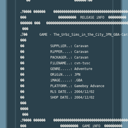
     ��                      ������۱��

  ڰ���� ������    �����������������������������������������    ���  �� � �

  ���                ���������  RELEASE iNFO  ���������

  ������ ���   �����������������������������������������
   ���

  ڱ��      GAME - The_Urbz_Sims_in_the_City_JPN_GBA-Caravan

  ���

  ��             SUPPLiER..: Caravan

  ��             RiPPER....: Caravan

  ��             PACKAGER..: Caravan

  ��             FiLENAME..: cvn-tusc

  ��             GENRE.....: Adventure

  ��             ORiGiN....: JPN

  ��             iMAGE.....: .GBA

  ��             PLATFORM..: Gameboy Advance

  ��             RLS DATE..: 2004/12/02

  ��             SHOP DATE.: 2004/12/02

  ���

  ����

   ���

  ڰ���� ������    ������������������������������������������   ���  �� � �

  ���                 ���������  GAME iNFO  ���������
