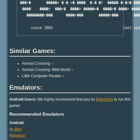
 ���۲�       �����۲ �۰�۰۲� ����  �۰�۰�۲  ����� �۰�۲� ���
  ����ܰ    ����۲  ���۲�  ����۲ �����۲�  ����۲� ����۲ ����
    ��������۲���      ����۲���       �����۲���       ���
Similar Games:
Animal Crossing
»
Animal Crossing: Wild World
»
Little Computer People
»
Emulators:
Android Users:
We
highly recommend
that you try
RetroArch
to run this
game!
Recommended Emulators
Android
My Boy!
RetroArch