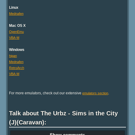
Linux
Mednafen
Mac OS X
OpenEmu
VBA-M
Windows
higan
Mednafen
RetroArch
VBA-M
For more emulators, check out our extensive
.
emulators section
Talk about The Urbz - Sims in the City
(J)(Caravan):
Show comments