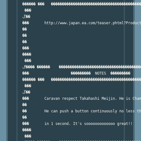
  ������ ���   �����������������������������������������
   ���

  ڱ��

  ���       http://www.japan.ea.com/teaser.phtml?Product
  ��

  ��

  ��

  ���

  ����

   ���

  ڰ���� ������    ������������������������������������������   ���  �� � �

  ���                   ���������  NOTES  ���������

  ������ ���   �����������������������������������������
   ���

  ڱ��

  ���       Caravan respect Takahashi Meijin. He is Cham
  ��

  ��        He can push a button continuously no less th
  ��

  ���       in 1 second. It's sooooooooooooo great!!

  ����

   ���
