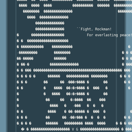
 ����  ����  ����          ����������  ������  ���������
   ��������  ��������������                      �������
     ����  ��������������                               
         ��������������                                 
         ��������������      ``Fight, Rockman!          
�      ����������������           For everlasting peace!
� �  ��������������������                               
� �����������    ����������                           � 
۰���������        ��������                         � � �
��۰�����          ������                           � � �
� ��۰�          ��������������                     � ���
� � ��� ������������������������������������������� ��� 
� � � � �      ������   ����������� ��������      � � � 
� � �        ��      �� ۰���۲���� �       ��        � � 
� �          �    ����  ��۱�۲���� �  ���   �          � 
�            �   ����   ��۱�۲���� �       ��            
�             ��     ��   �۱����  ��    ���             
�               ����   �   ۰���   �  �   �              
� �            ����    � ��۰����� �  ���  �            �
� � �         ��      �� ۰��۲��� �  �  �  �         � � 
�߲ � � �       ������   ��������� ����  ����     � � � ��
  �߲ � ������������������� V G ������������������� � ��� 