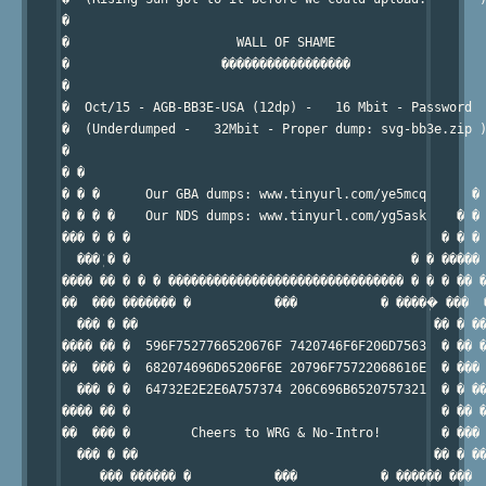
�                                                       
�                      WALL OF SHAME                    
�                    �����������������                  
�                                                       
�  Oct/15 - AGB-BB3E-USA (12dp) -   16 Mbit - Password  
�  (Underdumped -   32Mbit - Proper dump: svg-bb3e.zip )
�                                                       
� �                                                     
� � �      Our GBA dumps: www.tinyurl.com/ye5mcq      � 
� � � �    Our NDS dumps: www.tinyurl.com/yg5ask    � � 
��� � � �                                         � � � 
  ���ܲ � �                                     � � ����� 
���� �� � � � ������������������������������� � � � �� �
��  ��� ������� �           ���           � �����ܲ ���  �
  ��� � ��                                       �� � ��
���� �� �  596F7527766520676F 7420746F6F206D7563  � �� �
��  ��� �  682074696D65206F6E 20796F75722068616E  � ��� 
  ��� � �  64732E2E2E6A757374 206C696B6520757321  � � ��
���� �� �                                         � �� �
��  ��� �        Cheers to WRG & No-Intro!        � ��� 
  ��� � ��                                       �� � ��
     ��� ������ �           ���           � ������ ���  