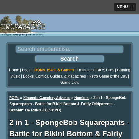
MENU
Home
|
Login
|
ROMs, ISOs, & Games
|
Emulators
|
BIOS Files
|
Gaming
Music
|
Books, Comics, Guides, & Magazines
|
Retro Game of the Day
|
Game Lists
»
»
» 2 in 1 - SpongeBob
ROMs
Nintendo Gameboy Advance
Numbers
Squarepants - Battle for Bikini Bottom & Fairly Oddparents -
Breakin' Da Rules (U)(Sir VG)
2 in 1 - SpongeBob Squarepants -
Battle for Bikini Bottom & Fairly