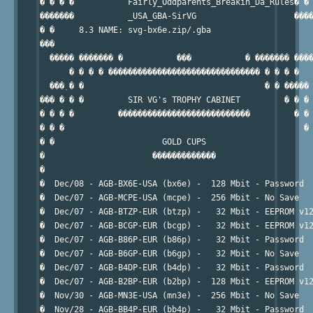
� � � �           Fairly_Oddparents_Breakin_Da_Rules� � 
�������           _USA_GBA-SirVG                    ����
� �     8.3 NAME: svg-bx6e.zip/.gba                     
���                                                     
  ����� ������� �           ���           � ������� ����
      � � � � ������������������������������� � � � �   
  ���߲ � �                                     � � ����� 
��� � � �         SIR VG's TROPHY CABINET         � � � 
� � � �         ���������������������������         � � 
� � �                                                 � 
� �                      GOLD CUPS                      
�                      �������������                    
�                                                       
�  Dec/08 - AGB-BX6E-USA (bx6e) -  128 Mbit - Password  
�  Dec/07 - AGB-MCPE-USA (mcpe) -  256 Mbit - No Save   
�  Dec/07 - AGB-BTZP-EUR (btzp) -   32 Mbit - EEPROM v12
�  Dec/07 - AGB-BCGP-EUR (bcgp) -   32 Mbit - EEPROM v12
�  Dec/07 - AGB-B86P-EUR (b86p) -   32 Mbit - Password  
�  Dec/07 - AGB-B6GP-EUR (b6gp) -   32 Mbit - No Save   
�  Dec/07 - AGB-B4DP-EUR (b4dp) -   32 Mbit - Password  
�  Dec/07 - AGB-B2BP-EUR (b2bp) -  128 Mbit - EEPROM v12
�  Nov/30 - AGB-MN3E-USA (mn3e) -  256 Mbit - No Save   
�  Nov/28 - AGB-BB4P-EUR (bb4p) -   32 Mbit - Password  