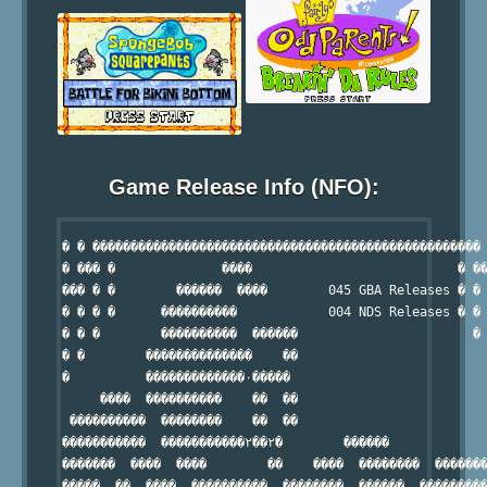
Game Release Info (NFO):
� � ��������������������������������������������������� 
� ��� �              ����                           � ��
��� � �        ������  ����        045 GBA Releases � � 
� � � �      ����������            004 NDS Releases � � 
� � �        ����������  ������                       � 
� �        ��������������    ��                         
�          �������������۰�����                          
     ����  ����������    ��  ��                         
 ����������  ��������    ��  ��                         
�����������  �����������۲��۲�        ������             
�������  ����  ����        ��    ����  ��������  �������
�����  ��  ����  ����������  ��������  ������  ���������