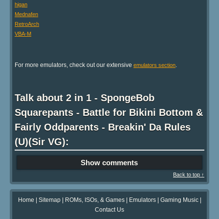
higan
Mednafen
RetroArch
VBA-M
For more emulators, check out our extensive
.
emulators section
Talk about 2 in 1 - SpongeBob
Squarepants - Battle for Bikini Bottom &
Fairly Oddparents - Breakin' Da Rules
(U)(Sir VG):
Show comments
Back to top ↑
Home
|
Sitemap
|
ROMs, ISOs, & Games
|
Emulators
|
Gaming Music
|
Contact Us