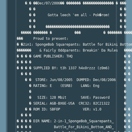
    �߲ � ��Dec/07/2006�� ������� ��������������� � ���   
      � �                                         � �   
      � �      Gotta leech 'em all - Pok�rom!     � �   
      � �                                         � �

      � �     �������������������������������     � �   
  ����� ������� �           ���           � ������� ����
���     Proud to present:                               
� �2in1: SpongeBob Squarepants: Battle for Bikini Bottom
�������    & Fairly Oddparents: Breakin' Da Rules   ����
� � � � GAME PUBLISHER: THQ                         � � 
� � � �                                             � � 
� � � � SUPPLIED BY: t3h 1337 h4x0rzzz (z0m6)       � � 
  � � �                                             � � 
    � �  STORE: Jun/08/2005  DUMPED: Dec/08/2006    � � 
      � RATING: E    (ESRB)    LANG: Eng            �   
      �                                             �   
      �   SIZE: 128 Mbit       SAVE: Password       �   
      � SERIAL: AGB-BX6E-USA  CRC32: 82C21322       �   
    � � ROM ID: SBFOP           VER: v1.0           � � 
  � � �                                             � � 
� � � � DIR NAME: 2-in-1_SpongeBob_Squarepants_     � � 
� � � �           Battle_For_Bikini_Bottom_AND_     � � 