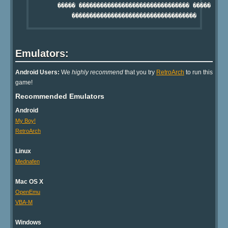
        ����� ������������������������������� �����     
Emulators:
Android Users:
We
highly recommend
that you try
RetroArch
to run this
game!
Recommended Emulators
Android
My Boy!
RetroArch
Linux
Mednafen
Mac OS X
OpenEmu
VBA-M
Windows