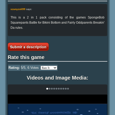
szunyzoli99
says:
This is a 2 in 1 pack consisting of the games SpongeBob
Squarepants Battle for Bikini Bottom and Fairly Oddparents Breakin'
Da rules.
Submit a description
Rate this game
Rating:
5
/5,
6
Votes
Videos and Image Media:
•
•
•
•
•
•
•
•
•
•