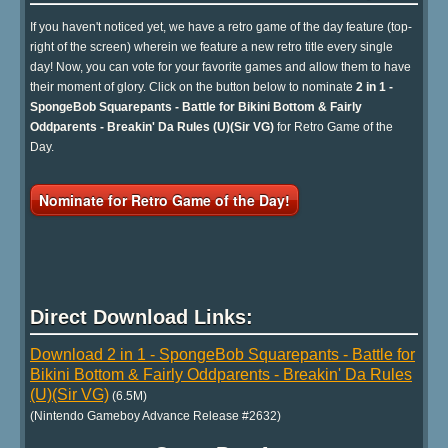
If you haven't noticed yet, we have a retro game of the day feature (top-
right of the screen) wherein we feature a new retro title every single
day! Now, you can vote for your favorite games and allow them to have
their moment of glory. Click on the button below to nominate
2 in 1 -
SpongeBob Squarepants - Battle for Bikini Bottom & Fairly
Oddparents - Breakin' Da Rules (U)(Sir VG)
for Retro Game of the
Day.
Nominate for Retro Game of the Day!
Direct Download Links:
Download 2 in 1 - SpongeBob Squarepants - Battle for
Bikini Bottom & Fairly Oddparents - Breakin' Da Rules
(U)(Sir VG)
(6.5M)
(Nintendo Gameboy Advance Release #2632)